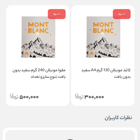
جدید
جدید
کاغذ مونبلان 130 گرم A4 سفید
مقوا مونبلان 240 گرم سفید بدون
بدون بافت
بافت تنوع سایز و تعداد
ب
500,000
300,000
نظرات کاربران