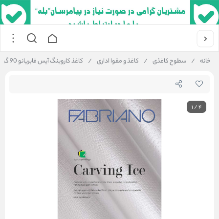
خانه
/
سطوح کاغذی
/
کاغذ و مقوا اداری
/
کاغذ کاروینگ آیس فابریانو 90 گرم کاغذ پرینتر طرح کتان ریز
1
/
4