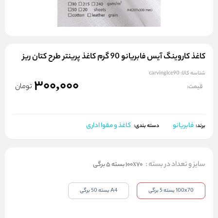
کاغذ کاروینگ آیس فابریانو 90 گرم کاغذ پرینتر طرح کتان ریز
شناسه کالا:
carvingIce90
300,000
تومان
قیمت:
فابریانو
کاغذ و مقوا اداری
برند:
دسته بندی:
سایز و تعداد در بسته
:
100x70 بسته 5 برگی
100x70 بسته 5 برگی
A4 بسته 50 برگی