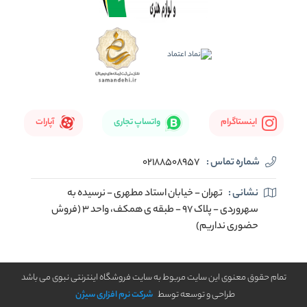
اینستاگرام
واتساپ تجاری
آپارات
شماره تماس :
02188508957
نشانی :
تهران - خیابان استاد مطهری - نرسیده به
سهروردی - پلاک 97 - طبقه ی همکف، واحد 3 (فروش
حضوری نداریم)
تمام حقوق معنوی این سایت مربوط به سایت فروشگاه اینترنتی نبوی می باشد
طراحی و توسعه توسط
شرکت نرم افزاری سیژن