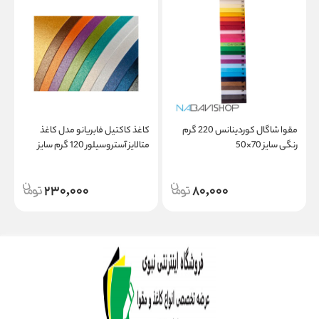
مقوا شاگال کوردینانس 220 گرم
کاغذ کاکتیل فابریانو مدل کاغذ
رنگی سایز 70×50
متالایز آستروسیلور 120 گرم سایز
پ
70×100 سانتیمتر
230,000
80,000