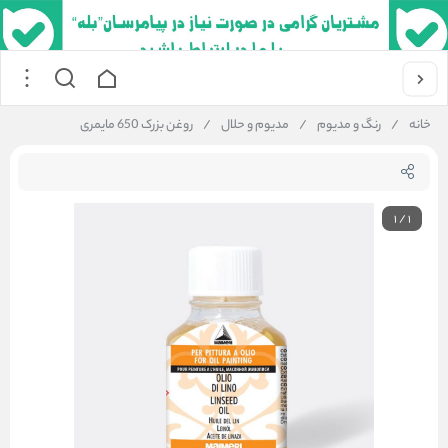
خانه
/
رنگ و مدیوم
/
مدیوم و حلال
/
روغن بزرک 650 مایمری
1
/
1