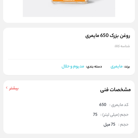
روغن بزرک 650 مایمری
شناسه کالا:
مایمری
مدیوم و حلال
برند:
دسته بندی:
بیشتر
مشخصات فنی
کد مایمری :
650
حجم (میلی لیتر) :
75
حجم :
75 میل