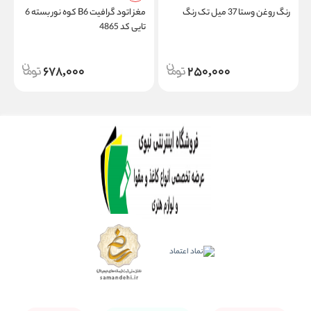
رنگ روغن وستا 37 میل تک رنگ
مغز اتود گرافیت B6 کوه نور بسته 6
پ
تایی کد 4865
م
678,000
250,000