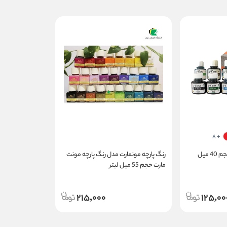
+ 8
رنگ شیشه ویترای وستا حجم 40 میل
رنگ پارچه مونمارت مدل رنگ پارچه مونت
مارت حجم 55 میل لیتر
215,000
125,00