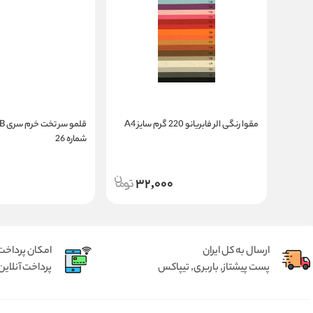
مقوا رنگی الر فابریانو 220 گرم سایز A4
شماره 26
0
32,000
ارسال به کل ایران
امکان پرداخت 
پست پیشتاز, باربری, تیپاکس
پرداخت آنلاین 