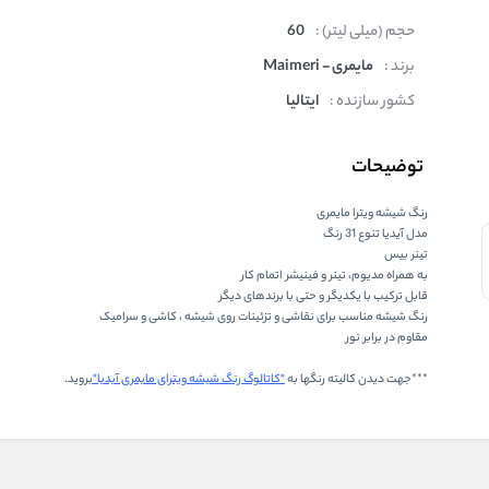
حجم (میلی لیتر) :
60
برند :
مایمری - Maimeri
کشور سازنده :
ایتالیا
توضیحات
رنگ شیشه ویترا مایمری
مدل آیدیا تنوع 31 رنگ
تینر بیس
به همراه مدیوم، تینر و فینیشر اتمام کار
قابل ترکیب با یکدیگر و حتی با برندهای دیگر
رنگ شیشه مناسب برای نقاشی و تزئینات روی شیشه ، کاشی و سرامیک
مقاوم در برابر نور
***جهت دیدن کالیته رنگها به
"کاتالوگ رنگ شیشه ویترای مایمری آیدیا
"
بروید.