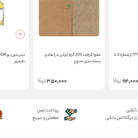
قلمو سر تخت خرم سری 777B از شماره 0 تا
مقوا کرافت 200 گرم ایرانی در ابعاد و
بسته بندی متنوع
مایمری
350,000
94,00
آنلاین
پرداخت ایمن
از درگاه امن بانکی
مطمئن و سریع