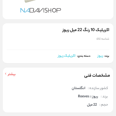
اکریلیک 10 رنگ 22 میل ریوز
شناسه کالا:
ریوز
اکریلیک ریوز
برند:
دسته بندی:
بیشتر
مشخصات فنی
کشور سازنده :
انگلستان
برند :
ریوز :: Reeves
حجم :
22 میل