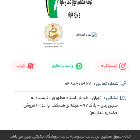
اینستاگرام
واتساپ تجاری
آپارات
شماره تماس :
02188508957
نشانی :
تهران - خیابان استاد مطهری - نرسیده به
سهروردی - پلاک 97 - طبقه ی همکف، واحد 3 (فروش
حضوری نداریم)
تمام حقوق معنوی این سایت مربوط به سایت فروشگاه اینترنتی نبوی می باشد