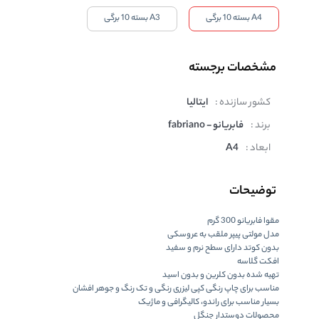
A4 بسته 10 برگی
A3 بسته 10 برگی
مشخصات برجسته
کشور سازنده :
ایتالیا
برند :
فابریانو - fabriano
ابعاد :
A4
توضیحات
مقوا فابریانو 300 گرم
مدل مولتی پیپر ملقب به عروسکی
بدون کوتد دارای سطح نرم و سفید
افکت گلاسه
تهیه شده بدون کلرین و بدون اسید
مناسب برای چاپ رنگی کپی لیزری رنگی و تک رنگ و جوهر افشان
بسیار مناسب برای راندو، کالیگرافی و ماژیک
محصولات دوستدار جنگل