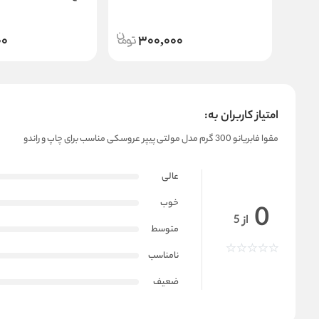
00
300,000
امتیاز کاربران به:
مقوا فابریانو 300 گرم مدل مولتی پیپر عروسکی مناسب برای چاپ و راندو
عالی
خوب
0
از 5
متوسط
نامناسب
ضعیف