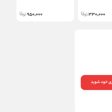
950,000
330,000
مقوا فابریانو 300 گرم مدل
مولتی پیپر عروسکی مناسب برای
چاپ و راندو
450,000
قیمت:
تومان
افزودن به سبد خرید
ری خود شوید