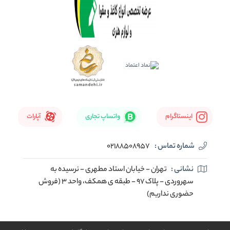
اینستاگرام
واتساپ تجاری
آپارات
شماره تماس :
02188508957
نشانی :
تهران - خیابان استاد مطهری - نرسیده به
سهروردی - پلاک 97 - طبقه ی همکف، واحد 3 (فروش
حضوری نداریم)