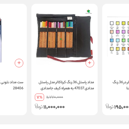
مداد رنگی تک رنگ کرتاکالر در 36 رنگ
مداد پاستل 36 رنگ کرتاکالر مدل پاستل
ست مداد نئونی آر
ا
مدادی 47037 به همراه کیف جامدادی
28406
7
11,770,000
%
11,000,000
195,00