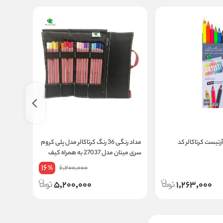
تیست کرتاکالر کد
مداد رنگی 36 رنگ کرتاکالر مدل پلی کروم
سری میتان مدل 27037 به همراه کیف
آبی
مداد رنگی
16
6,200,000
%
5,200,000
1,263,000