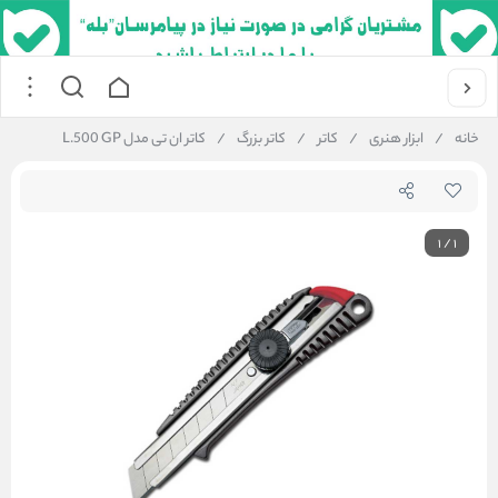
خانه
/
ابزار هنری
/
کاتر
/
کاتر بزرگ
/
کاتر ان تی مدل L.500 GP
1
/
1