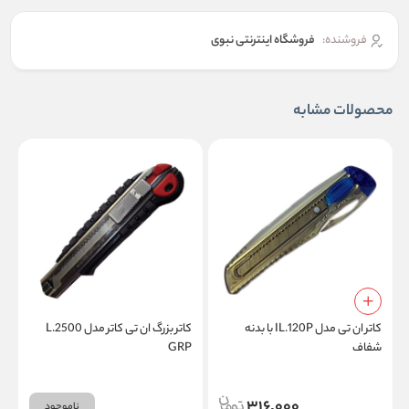
فروشنده:
فروشگاه اینترنتی نبوی
محصولات مشابه
کاتر ان تی مدل IL.120P با بدنه
کاتر بزرگ ان تی کاتر مدل L.2500
ک
شفاف
GRP
316,000
ناموجود