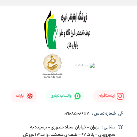
اینستاگرام
واتساپ تجاری
آپارات
شماره تماس :
02188508957
نشانی :
تهران - خیابان استاد مطهری - نرسیده به
سهروردی - پلاک 97 - طبقه ی همکف، واحد 3 (فروش